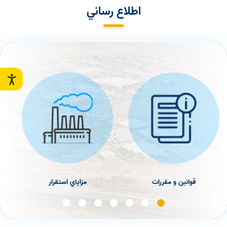
اطلاع رساني
قوانين و مقررات
مزاياي استقرار