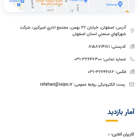
آدرس:
اصفهان، خيابان 22 بهمن، مجتمع اداري اميركبير، شركت
شهركهاي صنعتي استان اصفهان
کدپستی:
8158714181
شماره تماس:
32647300-031
فکس:
32646182-031
پست الکترونیکی روابط عمومی:
isfahan@isipo.ir
آمار بازديد
کاربران آنلاین:
0